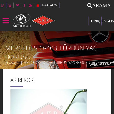
ARAMA
E-KATALOG
TÜRKÇE
ENGLI
MERCEDES O-403 TÜRBÜN YAĞ
BORUSU
Anasayfa | MERCEDES O-403 TÜRBÜN YAĞ BORUSU
AK REKOR