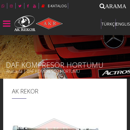
ARAMA
E-KATALOG
TÜRKÇE
ENGLI
DAF KOMPRESÖR HORTUMU
Anasayfa | DAF KOMPRESÖR HORTUMU
AK REKOR