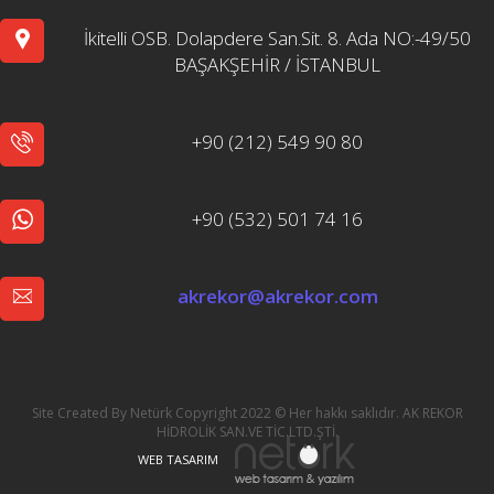
İkitelli OSB. Dolapdere San.Sit. 8. Ada NO:-49/50
BAŞAKŞEHİR / İSTANBUL
+90 (212) 549 90 80
+90 (532) 501 74 16
akrekor@akrekor.com
Site Created By Netürk Copyright 2022 © Her hakkı saklıdır. AK REKOR
HİDROLİK SAN.VE TİC.LTD.ŞTİ.
WEB TASARIM