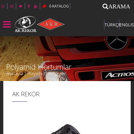
ARAMA
E-KATALOG
TÜRKÇE
ENGLI
Polyamid Hortumlar
Anasayfa | Polyamid Hortumlar
AK REKOR