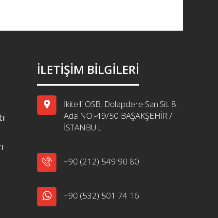
İLETİŞİM BİLGİLERİ
İkitelli OSB. Dolapdere San.Sit. 8.
Ada NO:-49/50 BAŞAKŞEHİR /
tı
İSTANBUL
ı
+90 (212) 549 90 80
+90 (532) 501 74 16