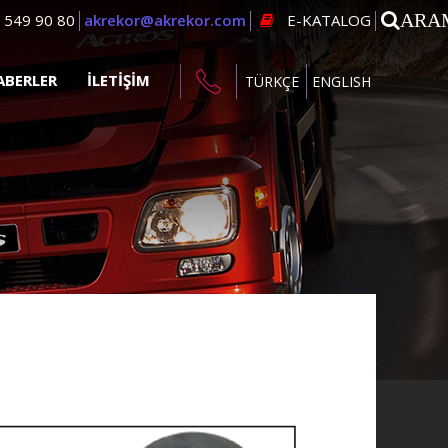
) 549 90 80
akrekor@akrekor.com
E-KATALOG
ARA
ABERLER
İLETIŞIM
TÜRKÇE
ENGLISH